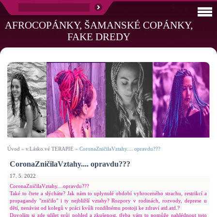
AFROCOPÁNKY, ŠAMANSKÉ COPÁNKY,
FAKE DREDY
Úvod
»
v.Lásko.vé TERAPIE
»
CoronaZničilaVztahy.... opravdu???
CoronaZničilaVztahy.... opravdu???
17. 5. 2022
CoronaZničilaVztahy....opravdu???
Také to čtete a slýcháte? Jak nám to uplynulé období vyhroceného strachu, restrikcí a
propagandy "zničilo" i ty nejbližší vztahy? Rozpory v rodinách, rozvody, deprese u
dětí, nenávist od kolegů v práci kvůli rozdílnému postoji ke zdraví atd.atd.?
Dovolím si zde sdílet svůj pohled a zkušenost, třeba vám to pomůže nahlédnout toto