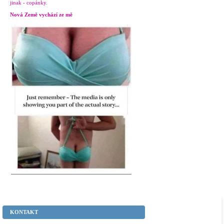
jinak - copánky.
Nová Země vychází ze mě
KONTAKT