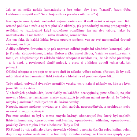
Jak se asi může nadále kamarádsky a bez toho, aby brzy "narazil", bavit třeba
kolaborant s mystikem? Nebo bojovník za pravdu s nihilistou?:-)
Nechápejte mne špatně, rozhodně nejsem zastáncem škatulkování a nálepkování lidí,
ostatně politika a média opět v plné síle ukázaly, jak jednoduchý nástroj propagandy a
ovládání to je....ideálně když společnost rozdělíme jen na dva tábory, jako by
neexistovalo už nic třetího ....nebo desátého, osmnáctého....
Ale ten fakt, že každá lidská bytost operuje směrem ven ze své momentální úrovně
vědomí, ten tu je.
A díky odlišným úrovním tu je pak naprosto odlišné pojímání zásadních konceptů, jako
je Pravda, Zodpovědnost, Láska, Dobro a Zlo, Smysl života, Vztah ke smrti....vztah k
tomu, co nás přesahuje (v základu vůbec schopnost uvědomit si, že nás něco přesahuje
- ta je např. u psychopatů téměř nulová, a proto si s klidem dovolí jednat tak, jak
jednají).
Odlišná schopnost propojit se se svou duší (u někoho vůbec ochota připustit, že by duši
měl), klást si fundamentální lidské otázky a hledat na ně poctivé odpovědi....
Tedy nikoli, uplynulé dva roky nezničily vztahy, jen v nahotě ukázaly to, kde a s kým
jsme žili iluzi vztahu.
V náročných podmínkách, které tlačily na každého bez vyjímky, jsme odhalili, na jaké
úrovni vědomí se nacházíme, masky spadly....A je celkem naivní myslet si, že "kdyby
nebylo plandemie", měli bychom dál krásné vztahy.
Naopak, máme možnost vyvázat se z těch starých, neprospěšných, a prohloubit nebo
navázat nové, prospěšnější.
Pro mne osobně to byl v tomto smyslu krásný, obohacující čas, který byl naplněn
lidstvím,humorem, opravdovým setkáváním, opravdovým sdílením, opravdovými
prožitky Života v jeho kráse a bohatosti Tady a Teď.
PS:Pokud by vás zajímalo více o úrovních vědomí, a nemáte čas číst celou knihu, velmi
doporučuji audiočlánek mé milé Radimily, moudré vědmy, se kterou nás spojily - jak