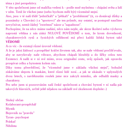
téma z jiné perspektivy.
V této společnosti jsme od malička vedeni k - podle mně mylnému - chápání světa a lidí
v něm. Totiž že všichni jsme (nebo bychom měli být) víceméně stejní.
Ano, jsou v té naší třídě "jedničkáři" a "pětkaři" a "problémisti" (ti, co dostávají důtky a
poznámky z Chování:-) a "sportovci" ale ten průměr, my ostatní, se postupně naučíme
nevyčnívat, nemít žádný "extrémní" názor a "zapadnout".
Pochopíme, že na něco máme nadání, něco nám nejde, ale skrze školství nebo výchovu
naprostá většina z nás získá NULOVÉ POVĚDOMÍ o tom, že krom dovedností,
charakterových rysů a fyzických odlišností má přeci každá lidská bytost také
VĚDOMÍ!
A co víc - že existují různé úrovně vědomí.
A že je jaksi žádoucí a prospěšné kráčet životem tak, aby se naše vědomí pročišťovalo,
aby se navyšovaly naše vibrace, abychom chápali hlouběji a do šířky celou tuto
Existenci. A našli si v ní své místo, svou originální cestu, svůj způsob, jak opravdu
prospívat celku a bytostem kolem nás.
Díky tomu přesvědčení, že "víceméně jsme v základu všichni stejní", bohužel
získáváme slepotu k maskám, které různí lidé nosí....a jak se ukázalo v uplynulých
dvou letech, s navléknutím roušek jsme sice zakryli mimiku, ale odhalili masky a
charaktery.
Pro sebe jsem si pozorováním naší české společnosti a chování bytostí v ní našla pár
takových hlavních, určitě ještě nějakou na základě své zkušenosti doplníte:-)
Slušný občan
Kolaborant-prospěchář
Mystik
Bojovník za "pravdu"
Tyran- psychopat
Práskač
Nihilista