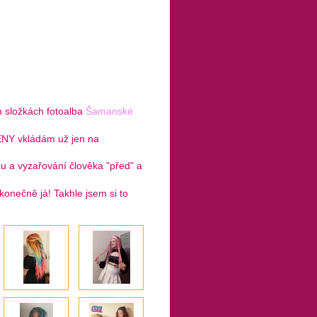
h složkách fotoalba
Šamanské
Y vkládám už jen na
zu a vyzařování člověka "před" a
 konečně já! Takhle jsem si to