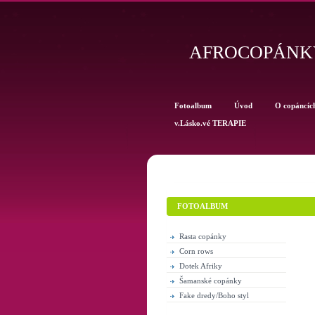
AFROCOPÁNKY
Fotoalbum
Úvod
O copáncíc
v.Lásko.vé TERAPIE
FOTOALBUM
Rasta copánky
Corn rows
Dotek Afriky
Šamanské copánky
Fake dredy/Boho styl