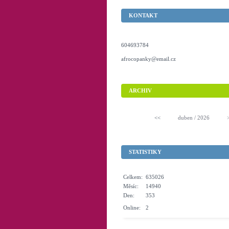
KONTAKT
604693784
afrocopanky@email.cz
ARCHIV
<<
duben / 2026
STATISTIKY
Celkem:
635026
Měsíc:
14940
Den:
353
Online:
2