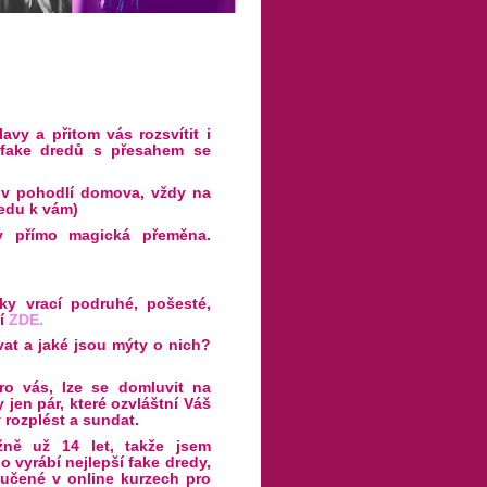
avy a přitom vás rozsvítit i
í fake dredů s přesahem se
v pohodlí domova, vždy na
edu k vám)
dy přímo magická přeměna.
tky vrací podruhé, pošesté,
ní
ZDE
.
vat a jaké jsou mýty o nich?
pro vás, lze se domluvit na
 jen pár, které ozvláštní Váš
 rozplést a sundat.
ně už 14 let, takže jsem
o vyrábí nejlepší fake dredy,
aučené v online kurzech pro