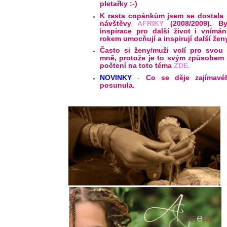
pletařky :-)
K rasta copánkům jsem se dostala s
návštěvy
AFRIKY
(2008/2009). 
inspirace pro další život i vnímá
rokem umocňují a inspirují další žen
Často si ženy/muži volí pro svou
mně, protože je to svým způsobem i
počtení na toto téma
ZDE.
NOVINKY
-
Co se děje zajímav
posunula.