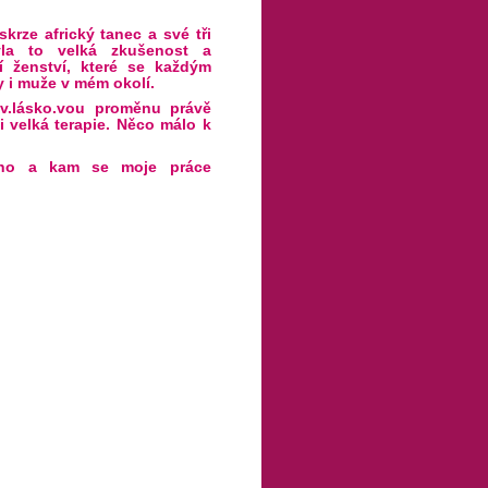
krze africký tanec a své tři
Byla to velká zkušenost a
ní ženství, které se každým
y i muže v mém okolí.
 v.lásko.vou proměnu právě
 velká terapie. Něco málo k
ého a kam se moje práce