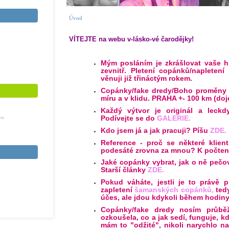
Úvod
VÍTEJTE na webu v-lásko-vé čarodějky!
Mým posláním je zkrášlovat vaše hl
zevnitř. Pletení copánků/napleten
věnuji již třináctým rokem.
Copánky/fake dredy/Boho proměny 
míru a v klidu.
PRAHA +- 100 km (doj
Každý výtvor je originál a leck
Podívejte se do
G
ALERIE.
>>
Kdo jsem já a jak pracuji? Píšu
ZDE
.
Reference - proč se některé klien
podesáté zrovna za mnou? K počte
Jaké copánky vybrat, jak o ně pečo
Starší články
ZDE
.
Pokud váháte, jestli je to právě 
zapletení
šamanských copánků
,
tedy
účes, ale jdou kdykoli během hodiny
Copánky/fake dredy nosím průběž
ozkoušela, co a jak sedí, funguje, kd
mám to "odžité", nikoli narychlo n