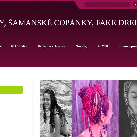
, ŠAMANSKÉ COPÁNKY, FAKE DRE
h
KONTAKT
Reakce a reference
Novinky
O MNĚ
Jemné upoz