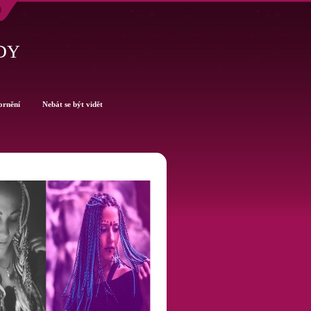
DY
ornění
Nebát se být vidět