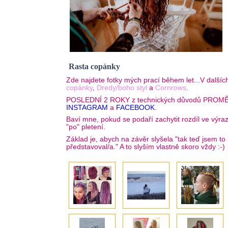
Rasta copánky
Zde najdete fotky mých prací během let...V dalšíc
copánky
,
Dredy/boho styl
a
Cornrows
.
POSLEDNÍ 2 ROKY z technických důvodů PROMĚN
INSTAGRAM
a
FACEBOOK
.
Baví mne, pokud se podaří zachytit rozdíl ve výra
"po" pletení.
Základ je, abych na závěr slyšela "tak teď jsem to
představoval/a." A to slyším vlastně skoro vždy :-)