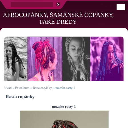
AFROCOPÁNKY, ŠAMANSKÉ COPÁNKY,
FAKE DREDY
Úvod
»
Fotoalbum
»
Rasta copánky
»
muzske rasty 1
Rasta copánky
muzske rasty 1