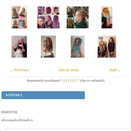
← Předchozí
Zpět do složky
Další →
Automatické procházení:
3
|
4
|
5
|
6
|
7
(čas ve vteřinách)
KONTAKT
604693784
afrocopanky@email.cz