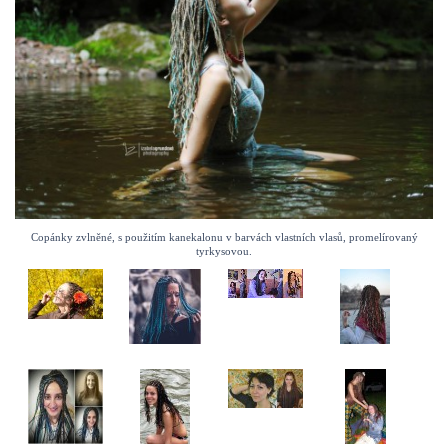
Copánky zvlněné, s použitím kanekalonu v barvách vlastních vlasů, promelírovaný
tyrkysovou.