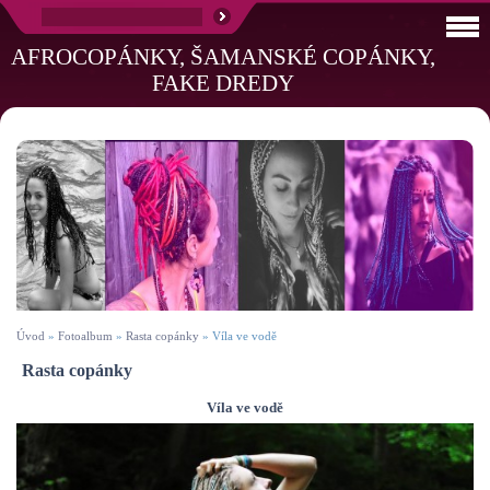
AFROCOPÁNKY, ŠAMANSKÉ COPÁNKY,
FAKE DREDY
Úvod
»
Fotoalbum
»
Rasta copánky
»
Víla ve vodě
Rasta copánky
Víla ve vodě