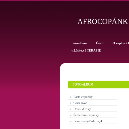
AFROCOPÁNKY
Fotoalbum
Úvod
O copáncíc
v.Lásko.vé TERAPIE
FOTOALBUM
Rasta copánky
Corn rows
Dotek Afriky
Šamanské copánky
Fake dredy/Boho styl