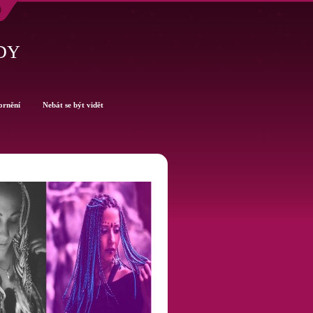
DY
ornění
Nebát se být vidět