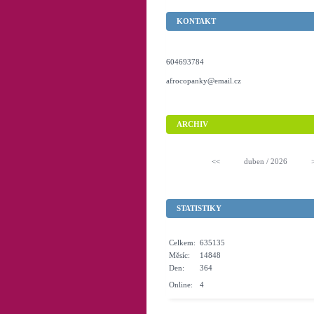
KONTAKT
604693784
afrocopanky@email.cz
ARCHIV
<<
duben / 2026
STATISTIKY
Celkem:
635135
Měsíc:
14848
Den:
364
Online:
4