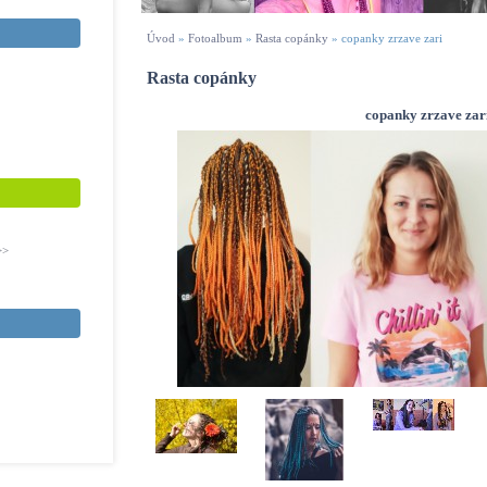
Úvod
»
Fotoalbum
»
Rasta copánky
»
copanky zrzave zari
Rasta copánky
copanky zrzave zar
>>