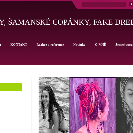
, ŠAMANSKÉ COPÁNKY, FAKE DRE
h
KONTAKT
Reakce a reference
Novinky
O MNĚ
Jemné upoz