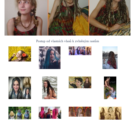
Postup od vlastních vlasů k zvlněným rastům