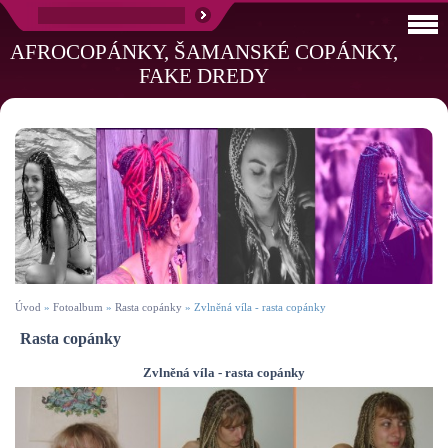
AFROCOPÁNKY, ŠAMANSKÉ COPÁNKY,
FAKE DREDY
Úvod
»
Fotoalbum
»
Rasta copánky
»
Zvlněná víla - rasta copánky
Rasta copánky
Zvlněná víla - rasta copánky