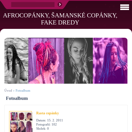
AFROCOPÁNKY, ŠAMANSKÉ COPÁNKY,
FAKE DREDY
Úvod
»
Fotoalbum
Fotoalbum
Rasta copánky
Datum:
15. 2. 2011
Fotografií:
102
Složek:
0