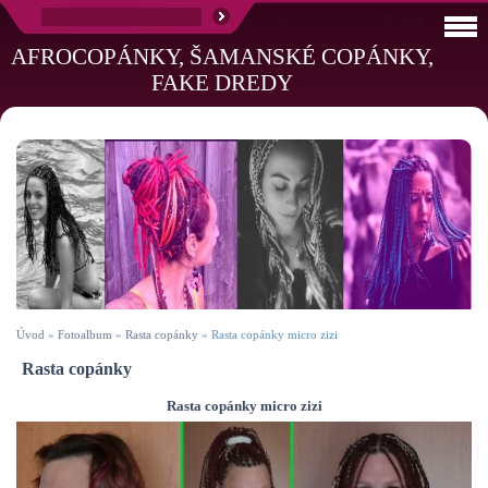
AFROCOPÁNKY, ŠAMANSKÉ COPÁNKY,
FAKE DREDY
Úvod
»
Fotoalbum
»
Rasta copánky
»
Rasta copánky micro zizi
Rasta copánky
Rasta copánky micro zizi