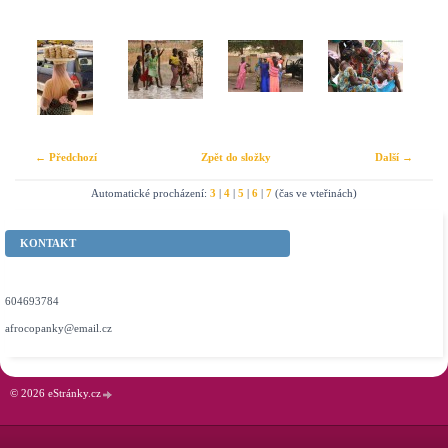
← Předchozí
Zpět do složky
Další →
Automatické procházení:
3
|
4
|
5
|
6
|
7
(čas ve vteřinách)
KONTAKT
604693784
afrocopanky@email.cz
© 2026 eStránky.cz