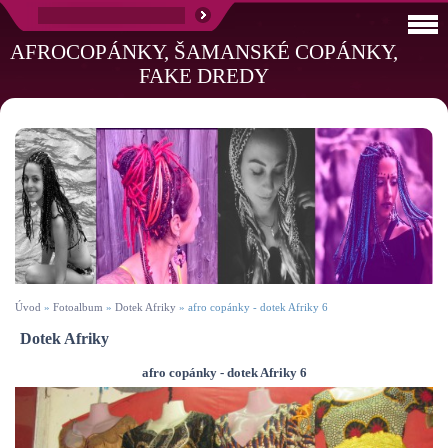
AFROCOPÁNKY, ŠAMANSKÉ COPÁNKY,
FAKE DREDY
Úvod
»
Fotoalbum
»
Dotek Afriky
»
afro copánky - dotek Afriky 6
Dotek Afriky
afro copánky - dotek Afriky 6