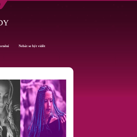
DY
ornění
Nebát se být vidět