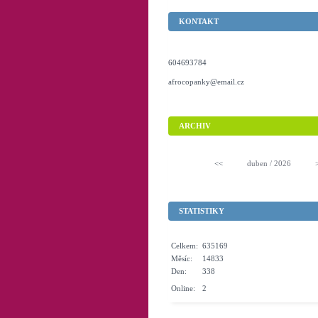
KONTAKT
604693784
afrocopanky@email.cz
ARCHIV
<<
duben / 2026
STATISTIKY
Celkem:
635169
Měsíc:
14833
Den:
338
Online:
2