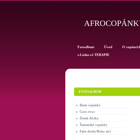
AFROCOPÁNKY
Fotoalbum
Úvod
O copáncíc
v.Lásko.vé TERAPIE
FOTOALBUM
Rasta copánky
Corn rows
Dotek Afriky
Šamanské copánky
Fake dredy/Boho styl