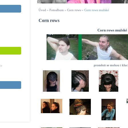
Úvod
»
Fotoalbum
»
Corn rows
»
Corn rows mužské
Corn rows
Corn rows mužské
proměnit se mohou i kluci
>>