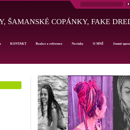
, ŠAMANSKÉ COPÁNKY, FAKE DRE
h
KONTAKT
Reakce a reference
Novinky
O MNĚ
Jemné upoz