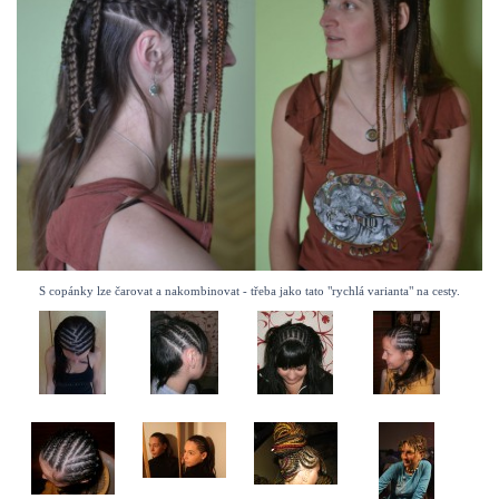
S copánky lze čarovat a nakombinovat - třeba jako tato "rychlá varianta" na cesty.