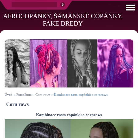
AFROCOPÁNKY, ŠAMANSKÉ COPÁNKY,
FAKE DREDY
Úvod
»
Fotoalbum
»
Corn rows
»
Kombinace rasta copánků a cornrows
Corn rows
Kombinace rasta copánků a cornrows