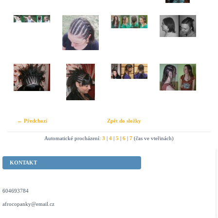
← Předchozí
Zpět do složky
Automatické procházení:
3
|
4
|
5
|
6
|
7
(čas ve vteřinách)
KONTAKT
604693784
afrocopanky@email.cz