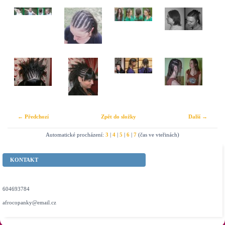
← Předchozí
Zpět do složky
Další →
Automatické procházení:
3
|
4
|
5
|
6
|
7
(čas ve vteřinách)
KONTAKT
604693784
afrocopanky@email.cz