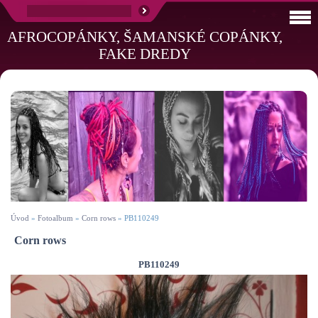
AFROCOPÁNKY, ŠAMANSKÉ COPÁNKY,
FAKE DREDY
Úvod
»
Fotoalbum
»
Corn rows
»
PB110249
Corn rows
PB110249