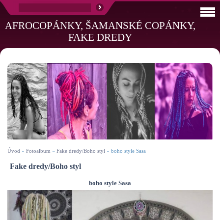
AFROCOPÁNKY, ŠAMANSKÉ COPÁNKY,
FAKE DREDY
Úvod
»
Fotoalbum
»
Fake dredy/Boho styl
»
boho style Sasa
Fake dredy/Boho styl
boho style Sasa