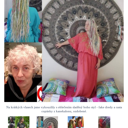
Na krátkých vlasech jsme vykouzlily s oblečením sladěný boho styl - fake dredy a rasta
copánky z kanekalonu, ozdobené.