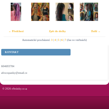
← Předchozí
Zpět do složky
Další →
Automatické procházení:
3
|
4
|
5
|
6
|
7
(čas ve vteřinách)
KONTAKT
604693784
afrocopanky@email.cz
© 2026 eStránky.cz