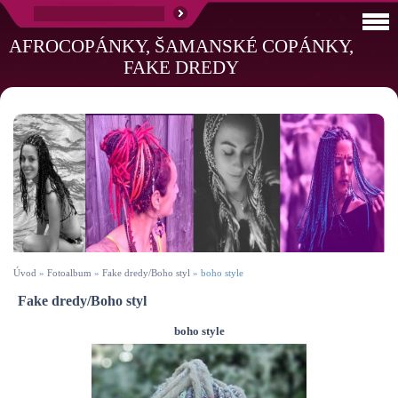
AFROCOPÁNKY, ŠAMANSKÉ COPÁNKY,
FAKE DREDY
Úvod
»
Fotoalbum
»
Fake dredy/Boho styl
»
boho style
Fake dredy/Boho styl
boho style