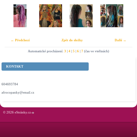
← Předchozí
Zpět do složky
Další →
Automatické procházení:
3
|
4
|
5
|
6
|
7
(čas ve vteřinách)
KONTAKT
604693784
afrocopanky@email.cz
© 2026 eStránky.cz