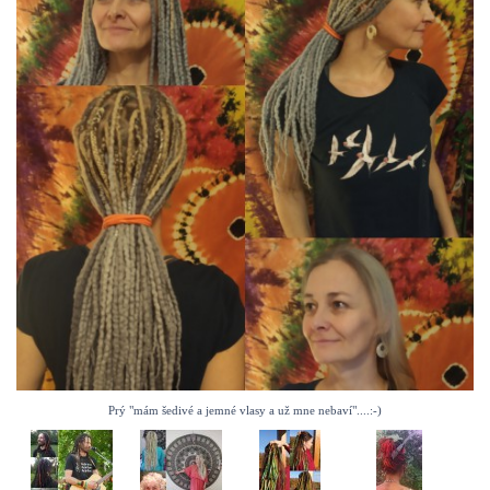
Prý "mám šedivé a jemné vlasy a už mne nebaví"....:-)