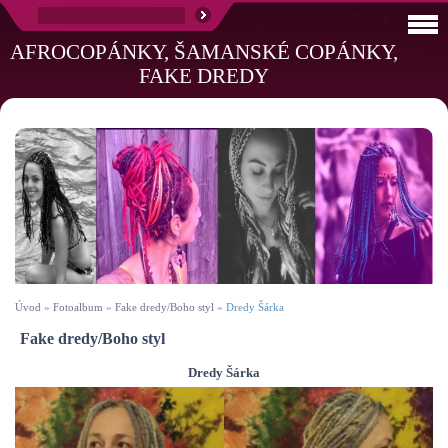
AFROCOPÁNKY, ŠAMANSKÉ COPÁNKY,
FAKE DREDY
Úvod
»
Fotoalbum
»
Fake dredy/Boho styl
»
Dredy Šárka
Fake dredy/Boho styl
Dredy Šárka