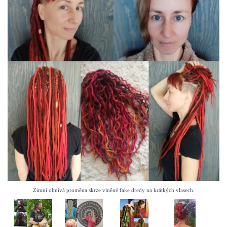
Zimní ohnivá proměna skrze vlněné fake dredy na krátkých vlasech.