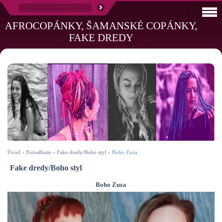
AFROCOPÁNKY, ŠAMANSKÉ COPÁNKY,
FAKE DREDY
Úvod
»
Fotoalbum
»
Fake dredy/Boho styl
»
Boho Zuza
Fake dredy/Boho styl
Boho Zuza