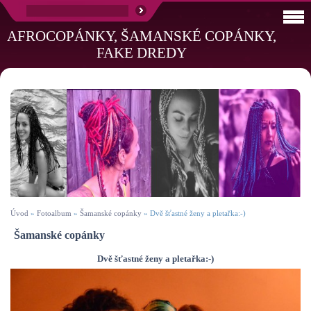
AFROCOPÁNKY, ŠAMANSKÉ COPÁNKY,
FAKE DREDY
Úvod
»
Fotoalbum
»
Šamanské copánky
»
Dvě šťastné ženy a pletařka:-)
Šamanské copánky
Dvě šťastné ženy a pletařka:-)