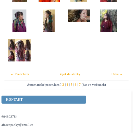
← Předchozí
Zpět do složky
Další →
Automatické procházení:
3
|
4
|
5
|
6
|
7
(čas ve vteřinách)
KONTAKT
604693784
afrocopanky@email.cz