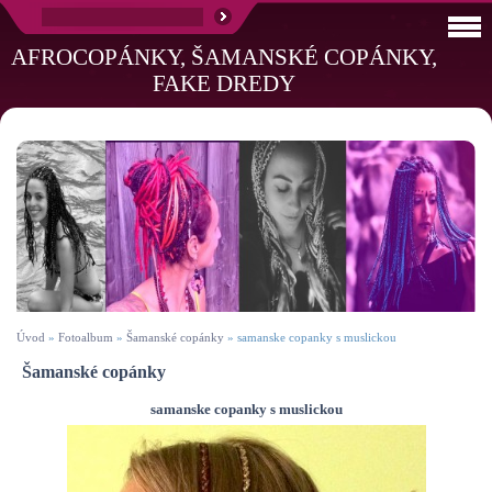
AFROCOPÁNKY, ŠAMANSKÉ COPÁNKY,
FAKE DREDY
Úvod
»
Fotoalbum
»
Šamanské copánky
»
samanske copanky s muslickou
Šamanské copánky
samanske copanky s muslickou