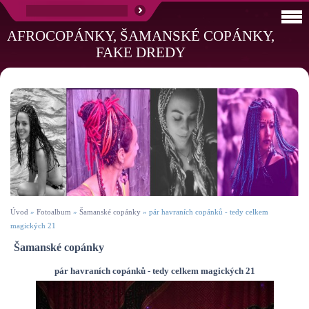
AFROCOPÁNKY, ŠAMANSKÉ COPÁNKY,
FAKE DREDY
Úvod
»
Fotoalbum
»
Šamanské copánky
»
pár havraních copánků - tedy celkem
magických 21
Šamanské copánky
pár havraních copánků - tedy celkem magických 21