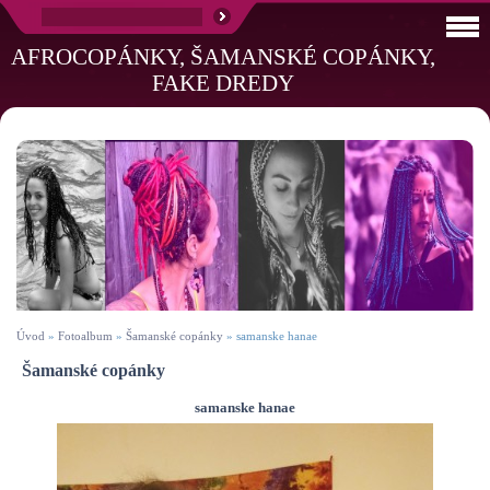
AFROCOPÁNKY, ŠAMANSKÉ COPÁNKY,
FAKE DREDY
Úvod
»
Fotoalbum
»
Šamanské copánky
»
samanske hanae
Šamanské copánky
samanske hanae